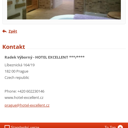
Zpět
Kontakt
Radek Výborný - HOTEL EXCELLENT ***/****
Líbeznická 164/19
182 00 Prague
Czech republic
Phone: +420 602230146
www.hotel-excellent.cz
prague@h
otel-exc
ellent.c
z
Standardní verze
To Top