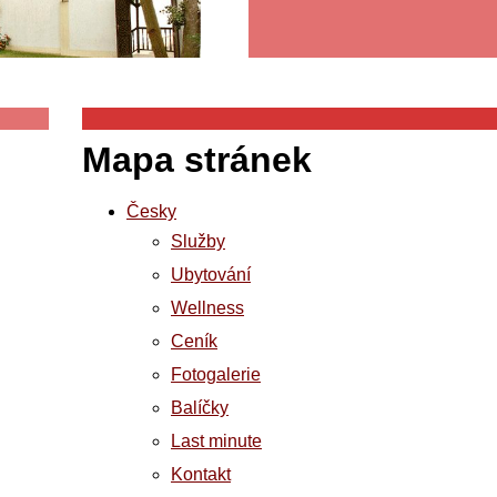
Mapa stránek
Česky
Služby
Ubytování
Wellness
Ceník
Fotogalerie
Balíčky
Last minute
Kontakt