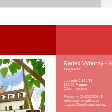
Radek Výborný -
***/****
Líbeznická 164/19
182 00 Prague
Czech republic
Phone: +420 602230146
www.hotel-excellent.cz
prague@h
otel-exc
ellent.c
z