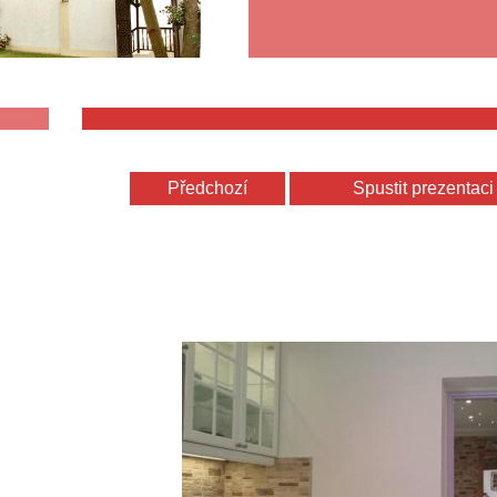
Předchozí
Spustit prezentaci