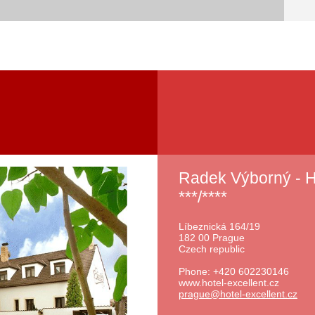
Radek Výborný -
***/****
Líbeznická 164/19
182 00 Prague
Czech republic
Phone: +420 602230146
www.hotel-excellent.cz
prague@h
otel-exc
ellent.c
z