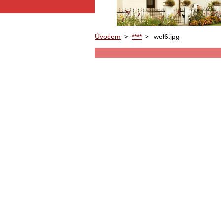
Úvodem
>
****
>
wel6.jpg