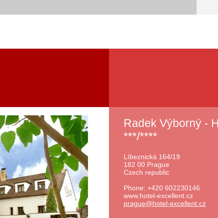
Radek Výborný -
***/****
Líbeznická 164/19
182 00 Prague
Czech republic
Phone: +420 602230146
www.hotel-excellent.cz
prague@h
otel-exc
ellent.c
z