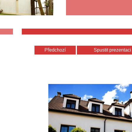
Předchozí
Spustit prezentaci