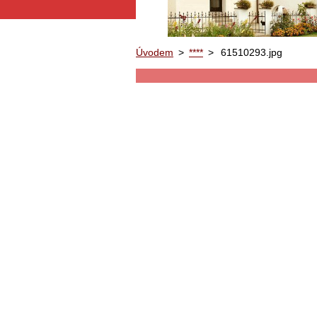
Úvodem
>
****
>
61510293.jpg