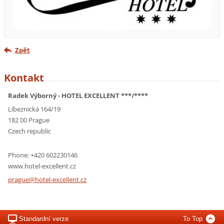
Zpět
Kontakt
Radek Výborný - HOTEL EXCELLENT ***/****
Líbeznická 164/19
182 00 Prague
Czech republic
Phone: +420 602230146
www.hotel-excellent.cz
prague@h
otel-exc
ellent.c
z
Standardní verze
To Top