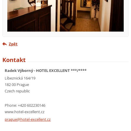
Zpět
Kontakt
Radek Výborný - HOTEL EXCELLENT ***/****
Líbeznická 164/19
182 00 Prague
Czech republic
Phone: +420 602230146
www.hotel-excellent.cz
prague@h
otel-exc
ellent.c
z