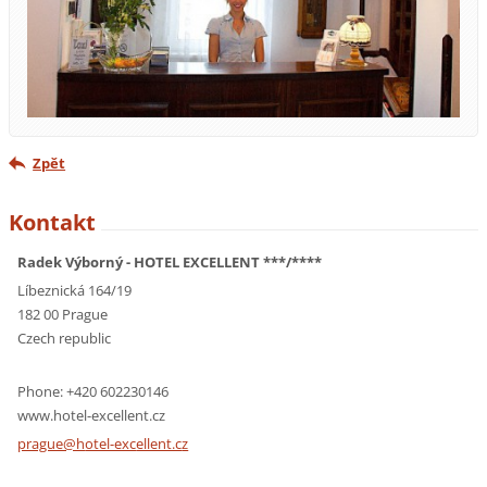
Zpět
Kontakt
Radek Výborný - HOTEL EXCELLENT ***/****
Líbeznická 164/19
182 00 Prague
Czech republic
Phone: +420 602230146
www.hotel-excellent.cz
prague@h
otel-exc
ellent.c
z