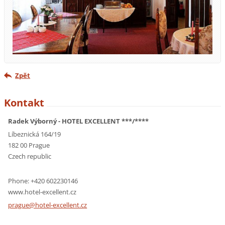
Zpět
Kontakt
Radek Výborný - HOTEL EXCELLENT ***/****
Líbeznická 164/19
182 00 Prague
Czech republic
Phone: +420 602230146
www.hotel-excellent.cz
prague@h
otel-exc
ellent.c
z