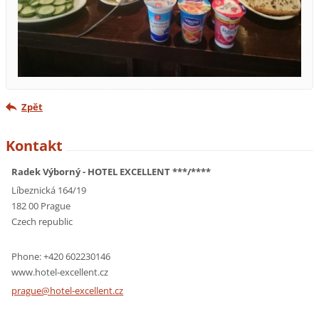
Zpět
Kontakt
Radek Výborný - HOTEL EXCELLENT ***/****
Líbeznická 164/19
182 00 Prague
Czech republic
Phone: +420 602230146
www.hotel-excellent.cz
prague@h
otel-exc
ellent.c
z